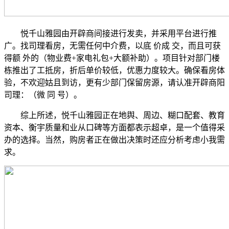
悦千山雅园由开辟商间接进行发卖，并采用平台进行推
广。找司理看房，无需任何中介费，以底 价成 交，而且可获
得额 外的（物业费+家电礼包+大额补助）。项目针对部门楼
栋推出了工抵房，折后单价较低，优惠力度较大。确保看房体
验，不欢迎姑且到访，更有少部门保留房源，请认准开辟商阳
司理：（微 同 号）。
综上所述，悦千山雅园正在地舆、周边、糊口配套、教育
资本、衡宇质量和业从口碑等方面都表示超卓，是一个值得采
办的选择。当然，购房者正在做出决策时还应分析考虑小我需
求。