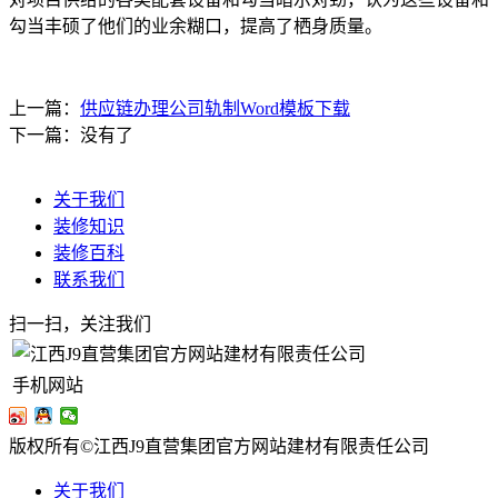
勾当丰硕了他们的业余糊口，提高了栖身质量。
上一篇：
供应链办理公司轨制Word模板下载
下一篇：没有了
关于我们
装修知识
装修百科
联系我们
扫一扫，关注我们
手机网站
版权所有©江西J9直营集团官方网站建材有限责任公司
关于我们