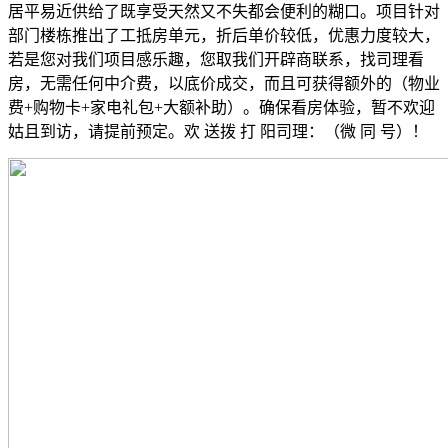
居平易近供给了既享受天然又不失都会便利的糊口。项目针对
部门楼栋推出了工抵房单元，折后单价较低，优惠力度较大，
若是您对我们项目感乐趣，您取我们开辟商联系，找司理看
房，无需任何中介费，以底价成交，而且可获得额外的（物业
费+购物卡+家电礼包+大额补助）。确保看房体验，暂不欢迎
姑且到访，请提前预定。欢 送拨 打 阳司理：（微 同 号）！