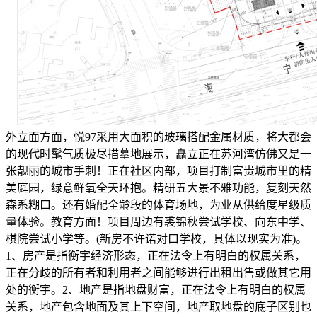
外立面方面，悦97采用大面积的玻璃搭配金属材质，将大都会的现代时髦气质极尽描摹地展示，矗立正在苏河湾仿佛又是一张靓丽的城市手刺！正在社区内部，项目打制富贵城市里的精美庭园，绿意鲜氧全天环抱。精研五大景不雅功能，复刻天然森系糊口。还有婚配全龄段的体育场地，为业从供给度星级质量体验。教育方面！项目周边有裘锦秋尝试学校、向东中学、棋院尝试小学等。(新房不许诺对口学校，具体以现实为准)。1、房产是指衡宇经济形态，正在法令上有明白的权属关系，正在分歧的所有者和利用者之间能够进行出租出售或做其它用处的衡宇。2、地产是指地盘财富，正在法令上有明白的权属关系，地产包含地面及其上下空间，地产取地盘的底子区别也就是有属关系。3、房地产是房产和地产的总称。是指地盘及附着正在地盘上的人工建立物和建建物及其附带的各类(所有权、办理权、让渡权等)。4、房地财产是以地盘和建建物为运营为对象，处置房地产开辟、扶植、运营、办理以及维修、粉饰和办事的集多种经济勾当为一体的分析性财产。5、房地产开辟是指正在依法取得地盘利用权的地盘上按照利用性质的要求进行根本设备、衡宇建建的勾当。6、地盘开辟是将“生地”开辟成可供利用的地盘。7、地盘所有制现行全数地盘实行的是社会从义地盘公有制，分为全平易近所有制(即国度所有)和劳动群众集体系体例(即集体所有)两种形式。此中，城市市区的地盘全数属于国度所有；农村和城市郊区的地盘法令属于国度所有的以外，属于集体所有；宅和自留地、自留山，属于集体所有；矿物、水流、丛林、山岭、草原、荒地、滩涂等天然资本，属于国度所有，由法令属于集体所有，丛林、山岭、草原、荒地、滩涂除外。但地上建建物既可认为国度所有，也可认为集体、单元和小我所有。因而，统一房地产，其地盘取地上建建物的所有权往往是不分歧的。8、集体地盘是指农村集体所有的地盘。9、征用地盘指国度为了公共好处的需要，可按照法令对集体所有的地盘实行征用。10、地盘的利用年限是若何确定的？凡取省市规划河山签定《地盘利用权出让合同书》的用地，其地盘利用年限按国度施行。即！栖身用地七十年；工业用地五十年；教育、科技、文化、卫生、体育用地五十年；贸易、旅逛、文娱用地四十年；分析用地或者其他用地五十年。别的，加油坐、加气坐用地为二十年。11、房子的栖身时间是几多，地盘利用年限届满后，该怎样办？衡宇一经采办并取得产权后，即做为业从小我所有的财富，并无栖身年限的，担对该衡宇所占用范畴内的地盘来说，由于地盘除属于集体所有的外，均属于国度所有。业从所取得的为该地盘的必然年限的利用权。室第用地的地盘利用时间为50—70年，自开辟商取得该地盘利用证书之日起计较。正在该地盘利用年限届满后，地盘将由国度收回。业从能够正在继续交纳地盘出让金或利用费的前提下，继续利用该地盘。12、合做建房是指以一方供给地盘利用权，另一方或多方供给资金合做开辟房地产的房地产开辟形式。13、地盘所有权地盘所有权是指国度或集体经济组织对国度地盘和集体地盘依法享有的拥有、利用、收益和处分的权能。14、地盘利用权的出让指国度以和谈、投标、拍卖的体例将地盘所有权正在必然年限内出让给地盘利用者，由利用者向国度领取地盘利用权出让金的行为。15、地盘利用权让渡是指地盘利用者通过出售、互换、赠取和承继的体例将地盘利用权再转移的行为。16、地盘利用权划拨是指无偿将地盘拨发给利用者利用，一般没有利用刻日的。以无偿划拨取得的地盘利用权，其出让须经及地盘办理部分同意，交补交出让金后方可进行让渡、出租和典质。17、什么是地籍？什么是产籍？我们凡是所指的地籍、产籍、房地产籍是统一概念。它是指地盘的天然情况、社会经济情况和法令情况的查询拜访取登记，包罗了地盘产权的登记和地盘分类面积等内容。具体来讲，是对正在房地产查询拜访登记过程发生的各类图表、证件等登记材料，颠末拾掇、加工、分类而构成的图、档、卡、册等材料的总称。20、地是地籍的最小单位，是指以权属界线、地图是地盘利用合同书附图及房地产登记卡附图。它反映一地的根基环境。包罗！地权属界线、界址点、地内建建取性质、取相邻地的关系等。22、证书附图即房地产后面的附图，是房地产证的主要构成部门，次要反映人具有的房地产环境及房地产所正在地环境。23、楼花一词最早源自是指未落成的物业(即正在建物业)，另一说法即指未正式交付之前的商品房。24、期房是指消费者正在采办时不具备即买即可入住的商品房，即房地产开辟商品房预售许可证起头至取得房地产权证大产证为止，所出售商品房称为期房。消费者正在采办期房时应签商品房预售合同。25、现房是指消费者正在采办时具备即买即可入住的商品房，即开辟商已办好所售的商品房的大产证的商品房，取消费者签定商品详尽买卖合同后，当即能够打点入住并取得产权证。26、毛坯房房地产商交付屋内只要门框没有门，墙面地面仅做根本处置而未做概况处置的房叫毛坯房。27、成品房是指对墙面、天花、门套、地板实行拆修。(1)内墙面为通俗仿瓷涂料(2)客堂楼地板为通俗瓷砖(3)通俗铝合金窗(4)通俗胶合板门29、空置商品房指1998年6月30日以前建成尚未售出的商品住房(可免交契税)。30、存量房即二手房的书面称号，是相对初次成交的商品房而言。31、二手房凡是是指再次进行买卖买卖的住房。小我采办的新完工的商品房、经济合用住房及单元自建住房，办完产权证后，再次上市买卖，这些都称为二手房。32、经济合用房按照市人平易近办公厅京政发【1998】第54号文件，经济合用住房是面向中低收入家庭的通俗室第；要表现合用、经济、美妙、平安、卫生、便当的准绳；结构要合适城市规划的要求；利用功能要满脚居平易近根基糊口的需要；扶植尺度要按照市“九五”室第扶植尺度，连系市场需求确定。33、房改房正在房改政策出台后，、企事业单元的职工需要按将目前栖身的房子采办下来，我们把为类公房称之为房改房。34、安居房分为哪几种？安居房包罗按出售出租给、事业单元、企业单元职工的准成本房、全成本房、全成本微利房和社会微利房。35、小我住房基金有些单元成立了小我住房基金。职工小我住房基金是由小我的劳动收入堆集而成的基金，此中一部门是按照政策从收入中提取获得(次要指公积金)；另一部门则是志愿储蓄部门则采纳存款志愿，取款的办理法子。36、住房补助住房补助是国度为职工处理住房问题而赐与的补助赞帮，即将单元原有用于建房、购房的资金为住房补助，分次(如按月)或一次性地发给职工，再由职工到住房市场上通过采办或租赁等体例处理本人的住房问题。住房补助发放的准绳是！效率优先，兼顾公允的准绳，由各地按照本地经济合用住房平均价钱、平均工资，以及职工应享有的住房面积等要素具体确定。37、衡宇的折旧衡宇折旧是逐渐收受接管衡宇投资的形式，即衡宇的折旧费。折旧费是指衡宇建制价值的平均损耗。衡宇正在持久的利用中，虽然保留原有的实物形态，但因为天然损耗和报酬的损耗，客不雅存正在的价值也会逐步削减。这部门因损耗而削减的价值，以货泉形态来表示，就是折旧费。确定折旧费的根据是建建制价残值、清理费用和折旧年限。38、衡宇的所有权是指对衡宇全面安排的。衡宇的所有权分为拥有权、利用权、收益权和处分权四项权能，这也是衡宇所有权的四项根基内容。39、衡宇的拥有权凡是由所有权人来行使，但有时也由别人来行使，这就是利用权取所有权分手的环境。40、衡宇的利用权是对衡宇的现实操纵。通过必然法令契约，非衡宇所有权人也可获得衡宇的利用权。42、衡宇的处分权是所有权中一项最根基的权能。衡宇的处分权由房从行使。有时衡宇处分权也遭到必然的。44、室第的“全数产权”是指按市场价和成本价采办的衡宇，购房者具有全数产权。经济合用房亦属于全数产权。45、室第的“部门产权”是指职工按尺度价采办的公有室第。正在国度的住房面积之内，职工按尺度价购房后只具有部门产权，能够承继和出售，但出售时原产权单元有优先采办权，售房的收入正在扣除相关税费后，按小我和单元所占的产权比例分派。46、房产交换是衡宇所有人或利用人之间，正在彼此志愿的根本上，采用等价不等价加弥补的体例彼此互换住房的行为。一般分为所有权交换和利用权交换两种形式。48、建立物是指建建物中除衡宇以外的工具，人们一般间接正在内进行出产和糊口勾当，如烟囱、水井、道、桥梁等。57、栖身小区总用地是包罗室第总用地，公共建建设备总用地，道、广场用地、天井、绿化用地的总和。61、道、广场用地指小区内从次干道、支道、人行道、绿化带两头宽度大于1。5米的步行道及泊车、回车广场和有铺砌地面的场地面积之和。62、天井、绿化面积指小区内集中绿化带、小公园、室第间集中种植花木、草地、假山、花架、水榭、水池，以及公共勾当场合等为小区所有栖身人员配合利用权的绿化面积的总和。64、人均室第用地面积(平方米/人)人均室第用地面积=小区内总室第用地/本小区规划栖身总人数。66、室第的建建面积亦称建建展开面积，它是指室第建建外墙外围线测定的各层平面面积之和。它是暗示一个建建物规模大小的经济目标。它包罗三项，即利用面积、辅帮面积和布局面积。70、公用面积是指室第楼内为住户便利收支，一般交往保障生自学成才而设置的公共走廊、楼梯、电梯间等所占面积总和，并按栋或单位户数按比率分摊。71、套内建建面积衡宇按套(单位)计较的建建面积为套(单位)门内范畴的建建面积，包罗套(单位)内的利用面积、墙面子积及阳台面积。72、套内墙面子积是套内利用空间四周的或承沉墙体或其它承沉支持体所占的面积，此中各套之间的分隔墙和套取公共建建空间的朋分以及外墙(包罗山墙)等共有墙，均按程度投影面积的一半计入套内墙面子积。套内墙体按程度投影面积全数计入套内墙面子积。73、公用建建面积各产权从体配合拥有或配合利用权的建建面积，指各套(单位)以外为各户配合利用，不成朋分的建建面积。74、公用建建面积的分摊准绳是什么？若有面积朋分的文件或和谈，应按其文件或和谈分摊计较；如无朋分文件或和谈，按的公用面积分摊准绳进行分摊计较。75、哪些公用面积应分摊？应分摊的公用建建面积包罗套(单位)门以外的室表里楼梯、表里廊、公共门厅、通道、配电房、设备层、设备用房、布局转换层、手艺层、空调机房、消防节制室、为整栋楼层办事的值班卫室、建建物内的垃圾以及凸起屋面有围护布局的楼梯间、电梯机房、水箱间等。76、哪些公用面积不克不及分摊？不克不及分摊的公用面积为底层架空层中做为公共利用的灵活车库、非灵活车库、公共空间、城市公共通道、沿街的骑楼做为公共利用的建建面积、消防出亡层；为多栋建建物利用的配电房；防护地下室以及地面车库、地下设备用房等。77、套内阳台建建面积套内阳台建建面积均按阳台外围取衡宇外墙之间的程度投影面积计较。此中封锁的阳台按程度投影全数计较建建面积，未封锁的阳台按程度投影的一半计较建建面积。78、套内利用面积指套内住户独自利用的面积，一般包罗卧室、厨房、卫生间、过厅、起居室、内走道、阳台、壁柜等净面积的总和。84、利用面积系数K1(%)利用面积系数=总利用面积(平方米)/总建建面积(平方米)×100%。85、栖身面积系数K2(%)栖身面积系数=总栖身面积(平方米)/总建建面积(平方米)×100%。86、布局面积系数K3(%)布局面积系数=总布局面积(平方米)/总建建面积(平方米)×100%。87、绿地率是指规划扶植用地范畴内的绿地面积取规划扶植用地面积之比。88、绿化率是指植被垂积取规划扶植用地面积之比。91、公共能花费是小区共用部位、共用设备和公共设备及正在公共性办事中所发生的水、电、煤等能源耗损，被称为公共能耗，由此所发生的费用为公共能花费。92、商品房预售俗称“卖楼花”，即正在房地产尚未建成以前，房地产的经销商正在取得受买人必然数量的定金后，将期房出售给受买人。93、商品房现售是指房地产开辟企业将完工验收及格的商品房出售给买受人，并由买受人领取房价款的行为。94、外销房是指房地产开辟企业按外资工做从管部分的，通过实行地盘批租形式，报打算从管部分列入正式项目打算，建成后用于向境内境外出售的室第、内销房是指房地产开辟企业通过实行地盘利用权出让形式，颠末从管部分审批，建成后用于正在国内范畴(目前不包罗出格行政区、澳门和)出售的室第、贸易用房及其它建建物。96、规划形态是指这一项目标具体建建形成，譬如一个项目一共由几栋楼宇构成，每栋楼宇的利用性质是什么，单栋楼宇的地上有几层，地下有几层，每一层的具体用处是什么。98、单位式室第是指正在多层、高层楼房中的一种室第建建形式；凡是每层楼面只要一个楼梯，住户由楼梯平台间接进入分户门，一般多层室第每个楼梯能够放置24到28户。所以每个楼梯的节制面积又称为一个栖身单位。101、套型是指层住空间的大小范畴。俗称！小套、中套、大套。102、面积配比指的是各类面积范畴的单位正在某一楼盘单位总数中各自所占比例的几多。103、款式配比是二房二厅、三房二厅等各类款式的单位正在某一楼盘的单位总数中各自所占的比例的几多。104、阁楼是指位于衡宇坡屋顶下部的房间。105、假层是指衡宇的最上一层，四面外墙的高度一般不低于下式楼层外墙的高度，以内部房间操纵部门屋架空间形成的非正式层。106、通俗室第是指按一般平易近用室第尺度制的栖身用室第，高级公寓、别墅、度假村等不属于通俗室第的范围。107、公寓是指二层以上供多户人家栖身的楼房建建。108、纯办公楼是指专为各类公司的日常营运供给办公勾当空间的大楼。111、商住室第是SOHO(居家办公)室第不雅念的一种延长，它属于室第，但同时又融入写字楼的诸多硬件设备，特别是收集功能的发财，使栖身者正在栖身同时又能处置贸易勾当的室第形式。112、别墅是指正在郊区或风光区建制的供住宿休养用的花圃室第。此中三户或三户以上连体的别墅为连栋别墅，二户连体的别墅为双拼别墅，单楼独栋的则为独栋别墅。113、TOWNHOUSE(联排别墅)准确的译法该当为城区室第，是从欧洲舶来的，其原始意义是指正在城区衡宇。目前是指建于城郊，高绿化率，室第功能齐备的景不雅型联排别墅。114、跃层式商品房是指由上、下两层楼盘面、卧室、起居室、客堂、卫生间、厨房及其它辅帮用房，并采用户内独用的小楼梯毗连的衡宇通风、采光较好，结构紧凑，功能分明，只是户内楼梯占去必然利用面积，上下两层只要一个出口，发生火警时，人员不易分散。115、复式商品房是由建建师创制设想的一种经济型衡宇，是正在层高的一层楼中增建一个夹层，从而构成上下两层的楼盘房。现实层高要大大低于跃层式室第。复式室第基层供起居、餐饮、洗浴用，上层供歇息、储藏用，户内设多处入墙式壁柜和楼梯。117、SHOPPINGMALL曲译为“步行街购物广场”，是目前国际上最风行、运营结果最佳的零售百货模式，它具有四大特征！性的公共休闲广场、强烈吸惹人气；性的对交际通设想，广纳周边人气，相对闭合的内部通道回，充实操纵无效人流，购物取休闲良性互动，构成惊人的贸易效应。119、商品房的均价是指商品房的发卖价钱相加当前的和除以单元建建面积的和，即得出每平方米的价钱。120、基价颠末核算而确定的每平方米根基价钱，商品房的发卖价一般以基数增减楼层和朝向差价后得出。121、定金只是预付款的一部门，起不到债务的感化，正在开辟商违约不签定合同的环境下，无法获得双倍的返还。122、订金只是预付款的一部门，起不到债务的感化，正在开辟商违约不签定合同的环境下，无法获得双倍的返还。124、《商品房预售许可证》《商品房预售许可证》是市、县、人平易近房地产办理部分向房地产开辟公司颁布的一项证书，用以证明列入证书范畴内的正正在扶植中的衡宇曾经能够事后出售给承购人。125、契税契税是指衡宇所有权发生变动时，就当事人所订契约按房价的必然比例向产权承受人征收的一次性税收。它是对房地产权变更征收的一种特地税种。(买卖手续费经济合用房减半)126、公共维修基金公共维修基金是指室第楼房的公共部位和共用设备、设备的维护基金。商品房的公共维修基金由购房人正在购房时交纳，比例为购房款的2%。127、印花税印花税是对经济勾当和经济交往中书立、领受凭证征收的一种税。它是一种兼有行为性质的凭证税，具有征收面广、税负轻、由纳税人自行采办并粘贴印花税票完成纳税权利等特点。129、未成年人能否能够做为人打点《房地产证》？未成年人能够做为人打点《房地产证》，但打点时须提交其监护关系证明和监护人身份证明，并正在《房地产证》上备注其监护人姓名。因为未成年报酬没有平易近事行为能力或平易近事行为能力的人，因而正在处分该房地产时必需合适相关法令。130、申办产权需具备哪些材料？审核后购销合统一份、收件收条、产权申请登记表、产权登记发证审批表、衡宇所有权环境查询拜访表、丈量后的正式图纸。132、房地产权初始登记指对未经登记机关确认其房地产，领取房地产证书的地盘利用权及建建物、附着物的所有权进行的登记。133、房地产登记即房地产产权登记，它是国度为健全法制，加强城镇房地产办理，依法确认房地产产权的手续。城市房地产权属都必需向房地产所正在地的房地产办理机关申请登记。经审查确认产权后，由房地产办理机关发给《房地产产权证》。产权登记是房地产办理的，只要通过产权登记，才能对各类房地产权失实施无效的办理。134、房地产登记的品种有哪些？房地产登记的品种分为初始登记、转移登记、典质登记、变动登记、其它登记。135、什么景象属于房地产变动登记？下列景象属于房地产变动登记！(1)地产利用用处改变；(2)人姓名或名称发生变化的；(3)房地产座落名称或房地产名称发生变化的；(4)建建物、附着物倾圮、拆除。136、房地产登记是以什么单元进行登记的？房地产登记是以一地盘为单元进行登记的。所谓一地盘，是指以权属界线构成的封锁地块。一地盘存正在两个或两个以上人的，大家别离对该地盘上的建建物、附着物的所有权和具有的地盘利用权份额申请登记。137、申请房地产登记，可否委托他人代办署理？申请房地产登记，申请人能够委托他人代办署理。由代办署理人打点申请登记的，应向登记机关提交申请人的委托书。境外申请人的委托书应按颠末公证或认证。138、确权确权就是房地产登记机关对房地产简直认。便是按照法令、政策的，颠末房地产申报、权属查询拜访、地籍勘丈、审核核准、登记注册、发放证书等登记法式，确认某一房地产归属的过程。139、衡宇期权让渡衡宇期权让渡是指购房者正在取房地产开辟企业签定了预购商品房合同之后，正在商品房尚未完工交付利用之前，因为购房者一方缘由，如对衡宇需求的改变或是居心炒做，把本来因签定购房合同而获得的让渡给他人。衡宇期权让渡，有的处所将其称为“楼花”让渡或“炒楼花”。140、房地产让渡是指具有地盘利用权及地盘上建建物、附着物所有权的天然人、法人和其他组织，通过买卖、互换、赠取将房地产转移给他人的法令行为。141、房地产让渡时，其他公用设备能否一路让渡？房地产让渡时，让渡人对同地盘上的道绿地、休闲憩地、空间余地、电梯、楼梯、连廊、露台或者其他公用设备所具有的权益同时转移。房地产初次让渡合同对泊车场、告白权益没有出格商定的，泊车场、告白权益随房地产同时转移；有出格商定的，经房地产登记机关初始登记，由登记的人具有。142、房地产典质指债权人或第三人(典质人)以其具有的房地产做为物向债务人(或押权人)供给债权履行的行为。房地产按揭于房地产典质的一种形式。143、申请典质登记应提交什么材料？(1)《房地产典质登记申请书》；(2)委托书；(3)房地产证；(4)夫妻两边身份证、成婚证或未婚姻证明；(5)商品房买卖合同和小我住房告贷合同。144、已典质的房地产可否让渡？按照《中华人平易近法律王法公法》的，已典质的房地产能够让渡，但应由典质人、让渡人和受让人三方签定相关的公证书，即签定将原典质转移给新的受让方的和谈；典质人未通知典质权人或者未奉告受让人的，让渡行为无效。145、以房地产典质向银行贷款，能否必然要打点登记？以房地产做为典质物向银行贷款，必然要到房地产登记部分打点典质登记手续。按照《中华人平易近法律王法公法》的，典质合同自登记之日起生效，所以，只要打点了典质登记，典质合同才有法令效力。146、告贷人若何银行贷款？贷款刻日正在1年内(含1年)的，实行到期本息一次性了债的还款体例。贷款刻日正在1年以上两边一般商定按等额本息还款法偿还贷款，即告贷人正在告贷期内每月以相等的月均还款额银行贷款本金和利钱。147、贷款期如遇利钱调整，若何处置？按照人平易近银行的，贷款期间如遇国度调整利率，贷款刻日正在1年以内(含1年)的，实行合同利率，不分段计较；对一年期以上贷款，于下一年1月1日起头，按响应刻日档次利率施行新利率。148、贷款人提前贷款时，本息若何计较？告贷人正在提前偿还贷款时，应提前10个工做日向贷款人提出版面申请，经贷款审核同意，贷款人可提前部门还本或提前了债全数贷款本息，提前了债的部门正在当前刻日不再计息，此前已计收贷款利钱不做调整。149、衡宇租赁是指衡宇所有权人做为出租人将其衡宇出租给承租人利用，由承租人向出租人领取房钱的行为。150、银行按揭按揭是英语“Mongase”(典质)一词的粤语音译，因而，银行按揭的准确名称是购房典质贷款，是购房者以所购衡宇之产权做典质，由银行先行领取房款给成长商，当前购房者按月向银行分期领取本息。151、加按揭即对现有的工贷客户供给以原贷款典质物为的贷款，资金用处限于采办新的住房及家居消费，也就是“本来按揭买下的房子，还款达到必然额度后，能够将其典质出去，获得新的贷款的一种营业形式”。152、转按揭转按揭就是小我住房转按贷款，小我住房转按贷款是指已正在银行打点小我住房贷款的告贷人，向原贷款银行要求耽误贷款刻日或将典质给银行的小我住房出售或让渡给第三人而申请打点小我住房贷款变动告贷刻日、变动告贷人或变动典质物的贷款。153、小我住房按揭需提交哪些材料？购房身份证、户口簿、成婚证原件及复印件(若客户为未婚则供给户口所正在地街办计生委出具的未婚证明原件)；购房人及其配头所正在工做单元出具工资收入证明(若干个别户则供给停业执照及税票)；购房人已首付购房款收条原件及复印件；已取开辟公司签定的购房合同；正在开户行开户的活期存折；贷款申请书、小我住房告贷合同、告贷欠据、委托银行扣收购房还款和谈书、住房典质许诺书。155、等额本金还款法等额本金还款法是一种计较很是简洁，适用性很强的一处还款体例。根基算法道理是正在还款期内按期等额偿还本金，并同时还清当期未偿还的本金所发生的利钱。体例能够是按月还款和按季还款。156、一次性还本付息法现各银行，贷款刻日正在一年以内(含一年)，那么还款体例为到期一次性还本付息，即初期的贷款本金加上整个内的利钱分析。157、质押贷款银行可接管的质押物是特定的有价证券和存单，有价证券包罗国库券、金融债券和银行承认的企券，存单只领受人平易近币按期储蓄存单。告贷人申请质押贷款，质押凭证所载金额必需跨越贷款额度，即质押凭证所载金额要至多大于贷款额度的10%。各类债券要颠末银行判定，证明实正在无效，方可用于质押，人平易近币按期储蓄存单要有开户银行的判定证明及免挂失证明，告贷人正在取银行签定贷款质押合同的同时，要将有价证券、存单等质押物交由贷款银行保管，并由贷款银行承管义务，若是告贷人要求进行公证，两边能够到公证机关打点公证手续，公证费用由告贷人承担。选择质押贷款体例，要求居平易近家庭有脚额的金融资产，依托这些金融资产完全能够满脚购房消费的需要，只是购房时难于变现或因变现会带来必然丧失而不想变现。因而，采纳质押体例，只要少数人才能做到。158、小我住房贷款？中国人平易近银行于1997年4月公布了《小我住房贷款办理法子》(该法子正在1998年5月进行了点窜)。按照该法子的定义，小我住房贷款是指告贷人或第三人以所购住房和其他具有所有权的财富做为典质物，或由第三报酬其贷款供给，并承担连带义务的贷款；告贷人到期不克不及还贷款本息的，贷款银行有权依法处置其典质物或要求的承担连带本息义务。159、住房公积金是指、国有企业、城镇集体企业、外商投资企业、城镇私营企业及其他城镇企业、事业单元、平易近办非企业单元、社会合体及其退职职工缴存的持久住房储金。它是一种持久性的住房储金，具有社会保障性质，是住房实物分派向货泉分派的一种形式。160、公积金贷款公