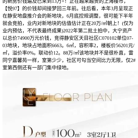
的新房价钱遍及已来到13万+！正在越来越贵的上海楼市，
【悦97】的价钱却间接梦回三年前。往后看，本年3月呈现正
在静安地盘推介会的新地块，6月底控规调整，很可能下半年
就会竞拍，业内对新地块的估值估计正在20万/㎡朝上！(仅为
业内预估，不代表最终成果)2022年第二批土拍中，大宁资产
以总价74900万元价钱，竞得静安区天目社区C070102单位07-
03地块，地块占地面积6663。6㎡，容积率2，楼板价56201元/
㎡，溢价率0%。联动价12。88万/㎡该地块并不是很朴直，雷
同宁嘉馨苑一样，室第少少，社区可勾当空间比力无限，仅2#
室第西侧还有一部门集中绿地。