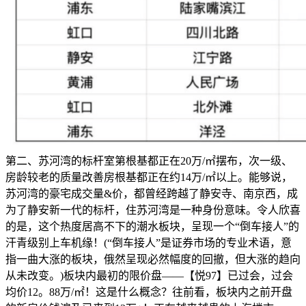
第二、苏河湾的标杆室第根基都正在20万/㎡摆布，次一级、
房龄较老的质量改善房根基都正在约14万/㎡以上。能够说，
苏河湾的豪宅成交量&价，都曾经跨越了静安寺、南京西，成
为了静安新一代的标杆，住苏河湾是一种身份意味。令人欣喜
的是，这个热度居高不下的潮水板块，呈现一个“倒车接人”的
汗青级别上车机缘！(“倒车接人”是证券市场的专业术语，意
指一曲大涨的板块，俄然呈现必然幅度的回撤，但大涨的趋向
从未改变。)板块内最初的限价盘——【悦97】已过会，过会
均价12。88万/㎡！这是什么概念？往前看，板块内之前开盘