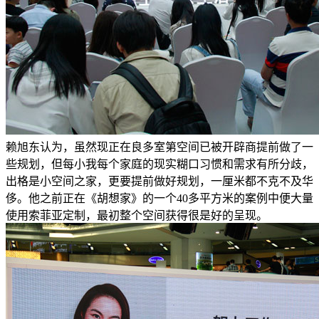
赖旭东认为，虽然现正在良多室第空间已被开辟商提前做了一
些规划，但每小我每个家庭的现实糊口习惯和需求有所分歧，
出格是小空间之家，更要提前做好规划，一厘米都不克不及华
侈。他之前正在《胡想家》的一个40多平方米的案例中便大量
使用索菲亚定制，最初整个空间获得很是好的呈现。