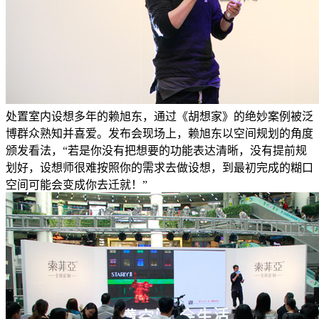
处置室内设想多年的赖旭东，通过《胡想家》的绝妙案例被泛
博群众熟知并喜爱。发布会现场上，赖旭东以空间规划的角度
颁发看法，“若是你没有把想要的功能表达清晰，没有提前规
划好，设想师很难按照你的需求去做设想，到最初完成的糊口
空间可能会变成你去迁就！”