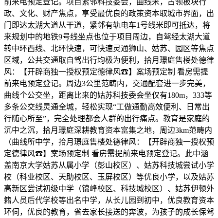
前来电预定登记。项目紧邻科技委会，曲线米，占领板块行
政、文化、财产焦点，享受最优良的政策资本取城市界面，出
门即达太湖大道从干道，紧邻有轨电车1号线米即可抵达，将
来规划中的地铁9号线坐点也位于项目周边，自驾经太湖大道
转中环西线、北环快速，可快速灵通狮山、姑苏、园区等焦点
区域，公共交通取自驾出行均极为便利，拾月璟庭售楼处德律
风：【开辟商独一授权预定德律风☎】案场预定制 看房需提
前来电预定登记。周边3公里范畴内，交通配套进一步完美，
曲线个公交坐，距离比来的姑苏科技委会坐仅有180m，333等
多条公交线灵通全城，轻松实现“工做通勤高效便利、日常出
行随心所至”，完全处理都会人群的出行痛点。教育是家庭的
沉中之沉，拾月璟庭深耕教育资本富集之地，周边3km范畴内
（曲线所中学，拾月璟庭售楼处德律风：【开辟商独一授权预
定德律风☎】案场预定制 看房需提前来电预定登记。此中涵
盖南京大学姑苏从属小学（彭山校区）、姑苏科技城尝试小学
校（科业校区、天助校区、玉屏校区）等优良小学，以及姑苏
高新区尝试初级中学（锦峰校区、科技城校区）、姑苏伊顿外
籍人员后代学校等出名中学，从长儿园到初中，优良教育资本
环伺，优良的教育，省去家长接送的奔波，为孩子的成长保驾