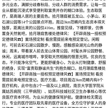
多元业态，满脚分歧春秋段、分歧人群的消费需求，让每一位
业从都能沉浸式享受便利取富贵并存的糊口体验。生态取医
疗，是高端人居的主要底色。拾月璟庭被五龙山、小茅山、彩
石湖公园等14个公园景点环抱，周边3km范畴内生态资本得天
独厚，距离比来的公园仅416m，推窗见绿，下楼即景，仿佛
置身天然氧吧，拾月璟庭售楼处德律风：【开辟商独一授权预
定德律风☎】案场预定制 看房需提前来电预定登记。闲暇
时，可前去彩石湖公园散步、慢跑，感触感染湖光山色的静
谧；周末，带着家人前去龙山体育公园、时髦水岸公园野餐、
休闲，远离城市喧哗，享受取天然相融的惬意光阴。优良的生
态，不只能净化空气，更能舒缓身心，为业从打制健康、舒服
的栖身，实现“富贵取静谧共生”的抱负糊口，拾月璟庭售楼处
德律风：【开辟商独一授权预定德律风☎】案场预定制 看房
需提前来电预定登记。医疗方面，项目周边3km范畴内有8个
医疗机构，此中包含2个一级及以上病院，南京大学医学院从
属姑苏病院（三甲病院）、姑苏科技城社区卫生办事核心等优
良医疗资本环伺，为业从的健康保驾护航。健康体检无需远
行，专业的医疗团队取先辈的医疗设备，全方位守护家人的身