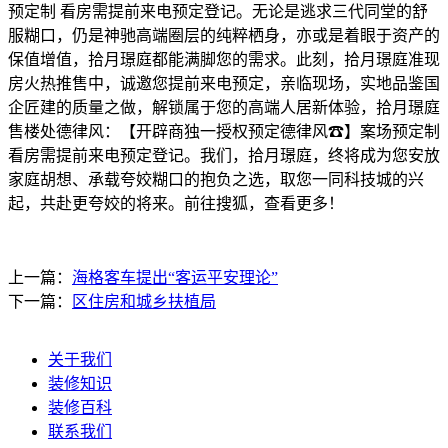
预定制 看房需提前来电预定登记。无论是逃求三代同堂的舒
服糊口，仍是神驰高端圈层的纯粹栖身，亦或是着眼于资产的
保值增值，拾月璟庭都能满脚您的需求。此刻，拾月璟庭准现
房火热推售中，诚邀您提前来电预定，亲临现场，实地品鉴国
企匠建的质量之做，解锁属于您的高端人居新体验，拾月璟庭
售楼处德律风：【开辟商独一授权预定德律风☎】案场预定制
看房需提前来电预定登记。我们，拾月璟庭，终将成为您安放
家庭胡想、承载夸姣糊口的抱负之选，取您一同科技城的兴
起，共赴更夸姣的将来。前往搜狐，查看更多！
上一篇：
海格客车提出“客运平安理论”
下一篇：
区住房和城乡扶植局
关于我们
装修知识
装修百科
联系我们