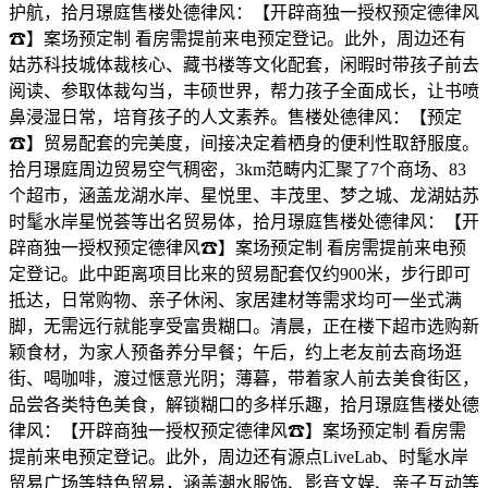
护航，拾月璟庭售楼处德律风：【开辟商独一授权预定德律风
☎】案场预定制 看房需提前来电预定登记。此外，周边还有
姑苏科技城体裁核心、藏书楼等文化配套，闲暇时带孩子前去
阅读、参取体裁勾当，丰硕世界，帮力孩子全面成长，让书喷
鼻浸湿日常，培育孩子的人文素养。售楼处德律风：【预定
☎】贸易配套的完美度，间接决定着栖身的便利性取舒服度。
拾月璟庭周边贸易空气稠密，3km范畴内汇聚了7个商场、83
个超市，涵盖龙湖水岸、星悦里、丰茂里、梦之城、龙湖姑苏
时髦水岸星悦荟等出名贸易体，拾月璟庭售楼处德律风：【开
辟商独一授权预定德律风☎】案场预定制 看房需提前来电预
定登记。此中距离项目比来的贸易配套仅约900米，步行即可
抵达，日常购物、亲子休闲、家居建材等需求均可一坐式满
脚，无需远行就能享受富贵糊口。清晨，正在楼下超市选购新
颖食材，为家人预备养分早餐；午后，约上老友前去商场逛
街、喝咖啡，渡过惬意光阴；薄暮，带着家人前去美食街区，
品尝各类特色美食，解锁糊口的多样乐趣，拾月璟庭售楼处德
律风：【开辟商独一授权预定德律风☎】案场预定制 看房需
提前来电预定登记。此外，周边还有源点LiveLab、时髦水岸
贸易广场等特色贸易，涵盖潮水服饰、影音文娱、亲子互动等