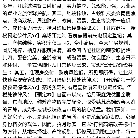
多年，开辟过浩繁口碑好盘，实力雄厚，兑现能力强，为业从
的置业之旅保驾护航；其二，地段稀缺，占领科技委会南侧焦
点，政商双核，周边财产、教育、贸易、生态等资本一应俱
全，成长潜力庞大，拾月璟庭售楼处德律风：【开辟商独一授
权预定德律风☎】案场预定制 看房需提前来电预定登记；其
三，产物纯粹，容积率仅1。45，全小高层、全大平层规划，
圈层纯粹，栖身舒服度拉满，避免凹凸配社区的嘈杂取拥堵；
其四，配套完美，全龄教育、成熟贸易、优良医疗、生态景不
雅环伺，一坐式满脚业从日常栖身需求，实现“富贵取静谧共
生”；其五，准现房交付，购房风险低，所见即所得，让业从
快速实现安家胡想，拾月璟庭售楼处德律风：【开辟商独一授
权预定德律风☎】案场预定制 看房需提前来电预定登记。售
楼处德律风：【预定☎】自面市以来，拾月璟庭凭仗国企质
量、焦点地段、纯粹产物取完美配套，深受姑苏高端改善人群
的青睐，成为科技城板块改善市场的核心楼盘。我们深知，一
套好房子，不只是遮风挡雨的居所，更是承载家庭胡想、彰显
身份档次的载体，因而，拾月璟庭一直以“打制高端改善标杆”
为方针，从地块择址、产物规划、拆修尺度到物业办事，每一