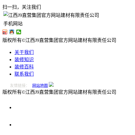
扫一扫，关注我们
手机网站
版权所有©江西J9直营集团官方网站建材有限责任公司
关于我们
装修知识
装修百科
联系我们
友情链接：
网站地图
版权所有©江西J9直营集团官方网站建材有限责任公司
0796-
2221166
在
线