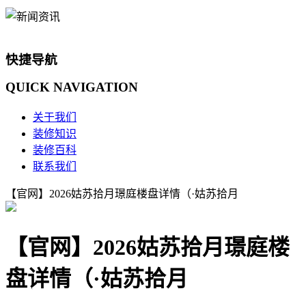
快捷导航
QUICK
NAVIGATION
关于我们
装修知识
装修百科
联系我们
【官网】2026姑苏拾月璟庭楼盘详情（·姑苏拾月
【官网】2026姑苏拾月璟庭楼
盘详情（·姑苏拾月